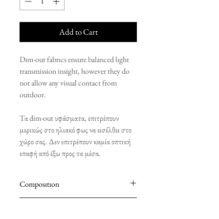
Add to Cart
Dım-out fabrıcs ensure balanced lıght
transmission insight, however they do
not allow any visual contact from
outdoor.
Τα dim-out υφάσματα, επιτρέπουν
μερικώς στο ηλιακό φως να εισέλθει στο
χώρο σας. Δεν επιτρέπουν καμία οπτική
επαφή από έξω προς τα μέσα.
Composıtıon
100% POLYESTER
Installation Components Included