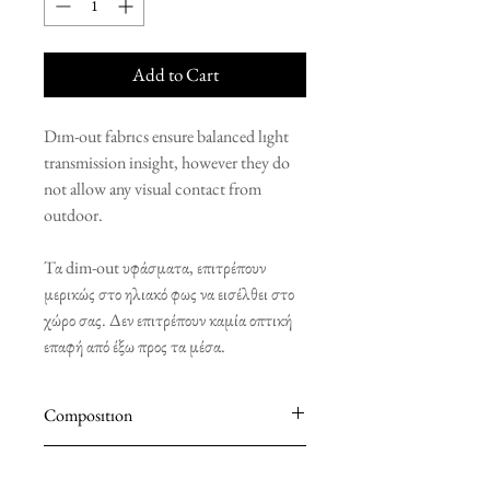
Add to Cart
Dım-out fabrıcs ensure balanced lıght
transmission insight, however they do
not allow any visual contact from
outdoor.
Τα dim-out υφάσματα, επιτρέπουν
μερικώς στο ηλιακό φως να εισέλθει στο
χώρο σας. Δεν επιτρέπουν καμία οπτική
επαφή από έξω προς τα μέσα.
Composıtıon
100% POLYESTER
Installation Components Included