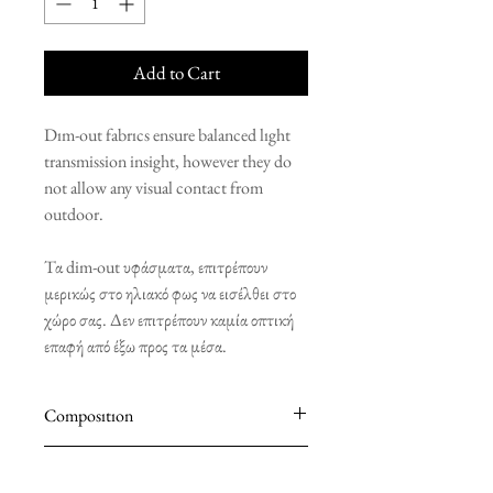
Add to Cart
Dım-out fabrıcs ensure balanced lıght
transmission insight, however they do
not allow any visual contact from
outdoor.
Τα dim-out υφάσματα, επιτρέπουν
μερικώς στο ηλιακό φως να εισέλθει στο
χώρο σας. Δεν επιτρέπουν καμία οπτική
επαφή από έξω προς τα μέσα.
Composıtıon
100% POLYESTER
Installation Components Included