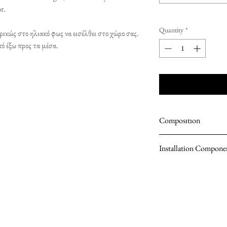
r.
Quantity
*
ικώς στο ηλιακό φως να εισέλθει στο χώρο σας.
πό έξω προς τα μέσα.
Composıtıon
100% POLYESTER
Installation Compone
Spring loaded side
2 screws
2 wall plungs
2 metal brackets