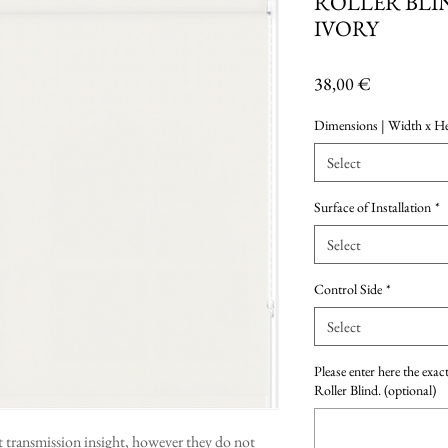
ROLLER BLIN
IVORY
Price
38,00 €
Dimensions | Width x He
Select
Surface of Installation
*
Select
Control Side
*
Select
Please enter here the exa
Roller Blind. (optional)
t transmission insight, however they do not