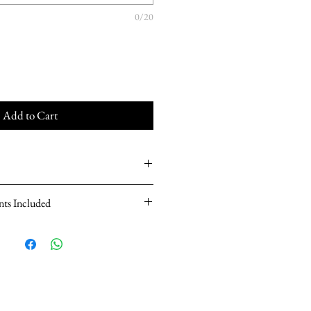
0/20
Add to Cart
nts Included
winder with ball chain