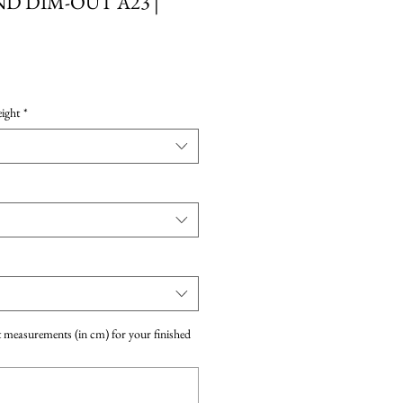
D DIM-OUT A23 |
ight
*
ct measurements (in cm) for your finished