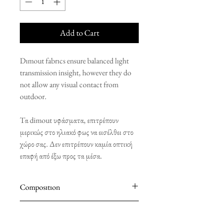
Add to Cart
Dımout fabrıcs ensure balanced lıght
transmission insight, however they do
not allow any visual contact from
outdoor.
Τα dimout υφάσματα, επιτρέπουν
μερικώς στο ηλιακό φως να εισέλθει στο
χώρο σας. Δεν επιτρέπουν καμία οπτική
επαφή από έξω προς τα μέσα.
Composıtıon
100% POLYESTER
Installation Components Included