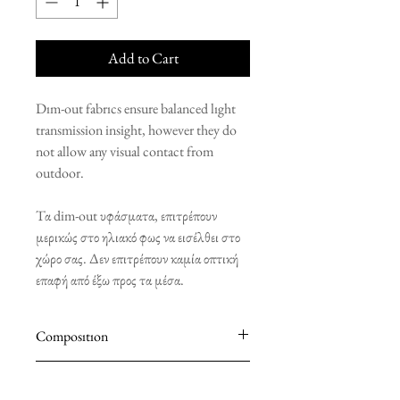
Add to Cart
Dım-out fabrıcs ensure balanced lıght
transmission insight, however they do
not allow any visual contact from
outdoor.
Τα dim-out υφάσματα, επιτρέπουν
μερικώς στο ηλιακό φως να εισέλθει στο
χώρο σας. Δεν επιτρέπουν καμία οπτική
επαφή από έξω προς τα μέσα.
Composıtıon
100% POLYESTER
Installation Components Included